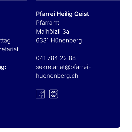
Pfarrei Heilig Geist
Pfarramt
Maihölzli 3a
ttag
6331 Hünenberg
retariat
041 784 22 88
ag:
sekretariat@pfarrei-
huenenberg.ch