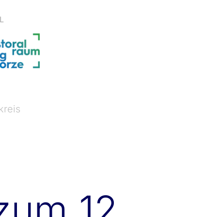
L
kreis
zum 12.