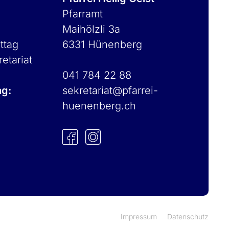
Pfarramt
Maihölzli 3a
ttag
6331 Hünenberg
retariat
041 784 22 88
ag:
sekretariat@pfarrei-
huenenberg.ch
Impressum
Datenschutz