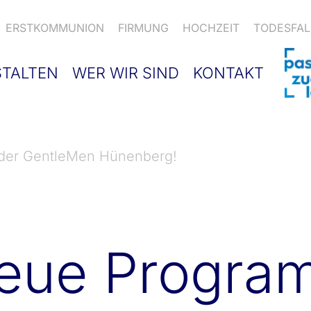
ERSTKOMMUNION
FIRMUNG
HOCHZEIT
TODESFAL
STALTEN
WER WIR SIND
KONTAKT
der GentleMen Hünenberg!
eue Progra