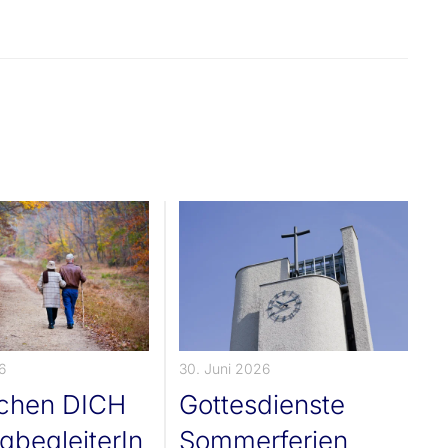
6
30. Juni 2026
uchen DICH
Gottesdienste
gbegleiterIn
Sommerferien