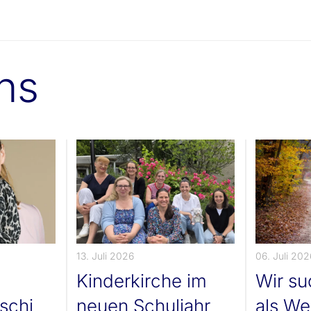
uns
13. Juli 2026
06. Juli 202
Kinderkirche im
Wir s
schi
neuen Schuljahr
als We