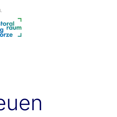
L
neuen