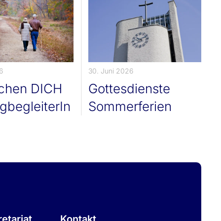
6
30. Juni 2026
uchen DICH
Gottesdienste
gbegleiterIn
Sommerferien
etariat
Kontakt