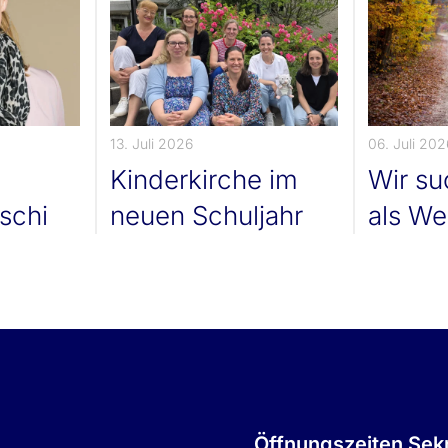
13. Juli 2026
06. Juli 202
Kinderkirche im
Wir s
schi
neuen Schuljahr
als We
Öffnungszeiten Sekr