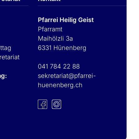
Pfarrei Heilig Geist
Pfarramt
Maihölzli 3a
ttag
6331 Hünenberg
retariat
041 784 22 88
ag:
sekretariat@pfarrei-
huenenberg.ch