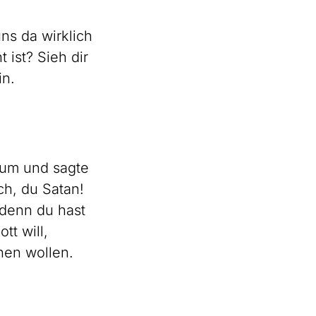
ns da wirklich
 ist? Sieh dir
in.
 um und sagte
ich, du Satan!
, denn du hast
tt will,
en wollen.