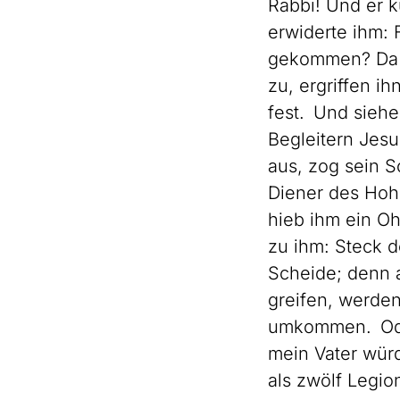
Rabbi! Und er k
erwiderte ihm: 
gekommen? Da g
zu, ergriffen i
fest. Und siehe
Begleitern Jesu
aus, zog sein S
Diener des Hoh
hieb ihm ein Oh
zu ihm: Steck d
Scheide; denn 
greifen, werde
umkommen. Oder
mein Vater wür
als zwölf Legio