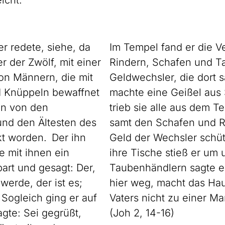
eicht.
r redete, siehe, da
Im Tempel fand er die V
r der Zwölf, mit einer
Rindern, Schafen und T
on Männern, die mit
Geldwechsler, die dort 
 Knüppeln bewaffnet
machte eine Geißel aus 
en von den
trieb sie alle aus dem T
und den Ältesten des
samt den Schafen und R
kt worden. Der ihn
Geld der Wechsler schüt
te mit ihnen ein
ihre Tische stieß er um
art und gesagt: Der,
Taubenhändlern sagte er
werde, der ist es;
hier weg, macht das Ha
 Sogleich ging er auf
Vaters nicht zu einer Mar
gte: Sei gegrüßt,
(Joh 2, 14-16)