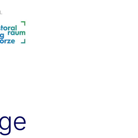
L
lge