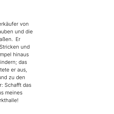
erkäufer von
auben und die
saßen. Er
Stricken und
empel hinaus
indern; das
tete er aus,
 und zu den
: Schafft das
us meines
kthalle!