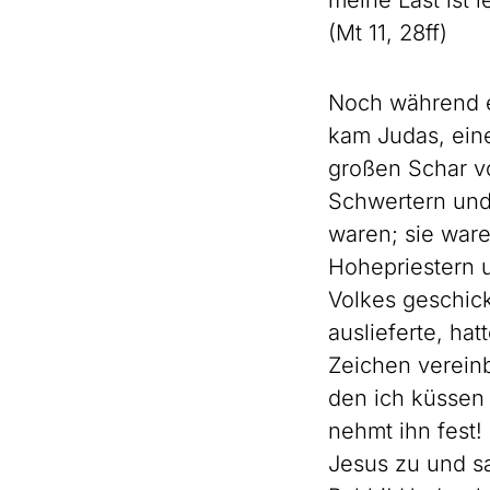
meine Last ist l
(Mt 11, 28ff)
Noch während e
kam Judas, eine
großen Schar v
Schwertern und
waren; sie war
Hohepriestern 
Volkes geschic
auslieferte, hat
Zeichen vereinb
den ich küssen 
nehmt ihn fest!
Jesus zu und sa